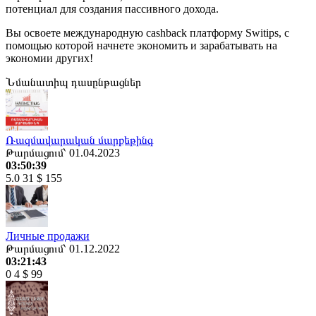
потенциал для создания пассивного дохода.
Вы освоете международную cashback платформу Switips, с
помощью которой начнете экономить и зарабатывать на
экономии других!
Նմանատիպ դասընթացներ
Ռազմավարական մարքեթինգ
Թարմացում՝ 01.04.2023
03:50:39
5.0
31
$ 155
Личные продажи
Թարմացում՝ 01.12.2022
03:21:43
0
4
$ 99