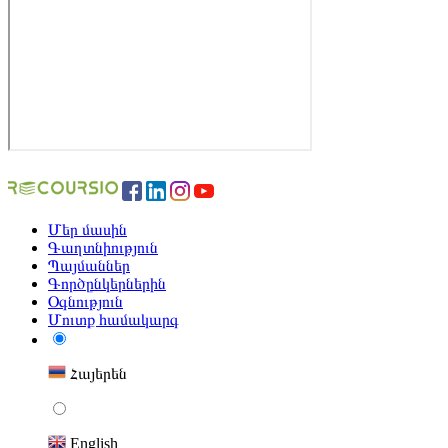
Մեր մասին
Գաղտնիություն
Պայմաններ
Գործընկերներին
Օգնություն
Մուտք համակարգ
Հայերեն
English