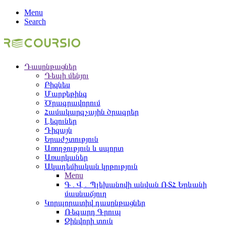
Menu
Search
Դասընթացներ
Դեպի մենյու
Բիզնես
Մարքեթինգ
Ծրագրավորում
Համակարգչային ծրագրեր
Լեզուներ
Դիզայն
Երաժշտություն
Առողջություն և սպորտ
Առարկաներ
Ակադեմիական կրթություն
Menu
Գ․Վ․ Պլեխանովի անվան ՌՏՀ Երևանի
մասնաճյուղ
Կորպորատիվ դասընթացներ
Ռեգարդ Գրուպ
Զինվորի տուն