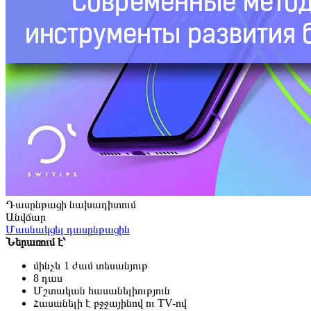
Դասընթացի նախադիտում
Անվճար
Մասնակցել դասընթացին
Ներառում է՝
մինչև 1 ժամ տեսանյութ
8 դաս
Մշտական հասանելիություն
Հասանելի է բջջայինով ու TV-ով