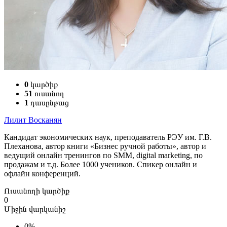
0
կարծիք
51
ուսանող
1
դասընթաց
Лилит Восканян
Кандидат экономических наук, преподаватель РЭУ им. Г.В.
Плеханова, автор книги «Бизнес ручной работы», автор и
ведущий онлайн тренингов по SMM, digital marketing, по
продажам и т.д. Более 1000 учеников. Спикер онлайн и
офлайн конференций.
Ուսանողի կարծիք
0
Միջին վարկանիշ
0%