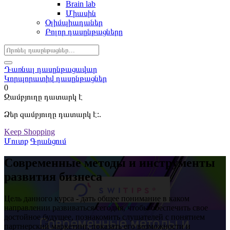
Brain lab
Միասին
Օլիմպիադաներ
Բոլոր դասընթացները
Դառնալ դասընթացավար
Կորպորատիվ դասընթացներ
0
Զամբյուղը դատարկ է
Ձեր զամբյուղը դատարկ է:.
Keep Shopping
Մուտք
Գրանցում
Современные методы и инструменты
развития бизнеса
Цель данного курса - дать общее понимание в каком
направлении развиваться сегодня, чтобы обеспечить свое
достойное будущее, познакомить слушателей с понятием
партнерский маркетинг, показать его возможности и