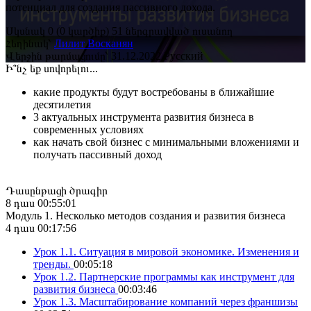
потенциал для создания пассивного дохода.
Սկսնակ
0
(0 կարծիք)
51 ներգրավված ուսանող
Հեղինակ՝
Лилит Восканян
Վերջին թարմացումը՝ 31.12.2022
Русский
Ի՞նչ եք սովորելու...
какие продукты будут востребованы в ближайшие
десятилетия
3 актуальных инструмента развития бизнеса в
современных условиях
как начать свой бизнес с минимальными вложениями и
получать пассивный доход
Դասընթացի ծրագիր
8 դաս
00:55:01
Модуль 1. Несколько методов создания и развития бизнеса
4 դաս
00:17:56
Урок 1.1. Ситуация в мировой экономике. Изменения и
тренды.
00:05:18
Урок 1.2. Партнерские программы как инструмент для
развития бизнеса
00:03:46
Урок 1.3. Масштабирование компаний через франшизы