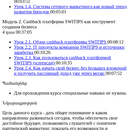
00:03:51
Урок 1.4. Система сетевого маркетинга как новый тренд
развития брендов
00:05:01
Модуль 2. Cashback платформа SWITIPS как инструмент
создания бизнеса
4 դաս
00:37:05
Урок 2.1. Обзор cashback платформы SWITIPS
00:08:12
Урок 2.2. IT продукты компании SWITIPS и источники
заработка
00:10:26
Урок 2.3. Как пользоваться cashback платформой
SWITIPS (screencast)
00:10:35
Урок 2.4. Как начать свой бизнес без больших вложений
и получать пассивный доход уже через месяц
00:07:52
Պահանջներ
Для прохождения курса специальные навыки не нужны.
Նկարագրություն
Цель данного курса - дать общее понимание в каком
направлении развиваться сегодня, чтобы обеспечить свое
достойное будущее, познакомить слушателей с понятием
партнерский маркетинг, показать его возможности и