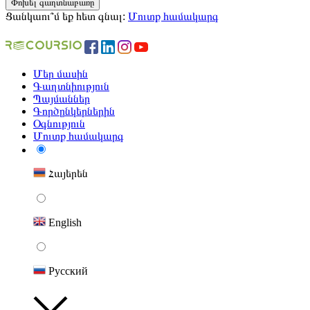
Փոխել գաղտնաբառը
Ցանկաու՞մ եք հետ գնալ:
Մուտք համակարգ
Մեր մասին
Գաղտնիություն
Պայմաններ
Գործընկերներին
Օգնություն
Մուտք համակարգ
Հայերեն
English
Русский