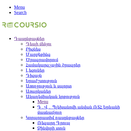
Menu
Search
Դասընթացներ
Դեպի մենյու
Բիզնես
Մարքեթինգ
Ծրագրավորում
Համակարգչային ծրագրեր
Լեզուներ
Դիզայն
Երաժշտություն
Առողջություն և սպորտ
Առարկաներ
Ակադեմիական կրթություն
Menu
Գ․Վ․ Պլեխանովի անվան ՌՏՀ Երևանի
մասնաճյուղ
Կորպորատիվ դասընթացներ
Ռեգարդ Գրուպ
Զինվորի տուն