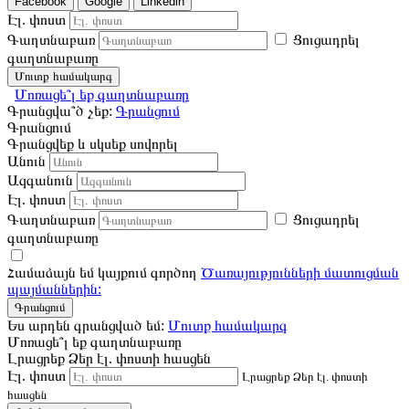
Facebook
Google
Linkedin
Էլ. փոստ
Գաղտնաբառ
Ցուցադրել
գաղտնաբառը
Մուտք համակարգ
Մոռացե՞լ եք գաղտնաբառը
Գրանցվա՞ծ չեք:
Գրանցում
Գրանցում
Գրանցվեք և սկսեք սովորել
Անուն
Ազգանուն
Էլ. փոստ
Գաղտնաբառ
Ցուցադրել
գաղտնաբառը
Համաձայն եմ կայքում գործող
Ծառայությունների մատուցման
պայմաններին:
Գրանցում
Ես արդեն գրանցված եմ:
Մուտք համակարգ
Մոռացե՞լ եք գաղտնաբառը
Լրացրեք Ձեր էլ. փոստի հասցեն
Էլ. փոստ
Լրացրեք Ձեր էլ. փոստի
հասցեն