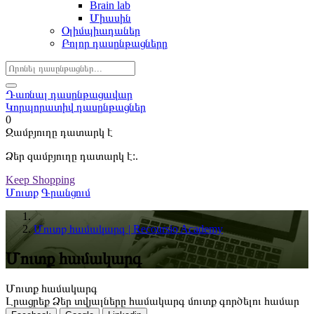
Brain lab
Միասին
Օլիմպիադաներ
Բոլոր դասընթացները
Դառնալ դասընթացավար
Կորպորատիվ դասընթացներ
0
Զամբյուղը դատարկ է
Ձեր զամբյուղը դատարկ է:.
Keep Shopping
Մուտք
Գրանցում
Մուտք համակարգ | Recoursio Academy
Մուտք համակարգ
Մուտք համակարգ
Լրացրեք Ձեր տվյալները համակարգ մուտք գործելու համար