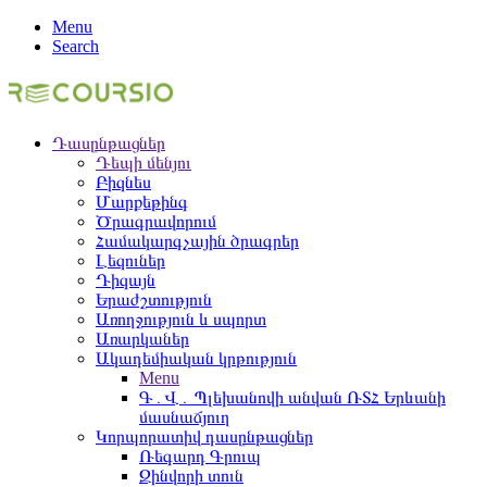
Menu
Search
Դասընթացներ
Դեպի մենյու
Բիզնես
Մարքեթինգ
Ծրագրավորում
Համակարգչային ծրագրեր
Լեզուներ
Դիզայն
Երաժշտություն
Առողջություն և սպորտ
Առարկաներ
Ակադեմիական կրթություն
Menu
Գ․Վ․ Պլեխանովի անվան ՌՏՀ Երևանի
մասնաճյուղ
Կորպորատիվ դասընթացներ
Ռեգարդ Գրուպ
Զինվորի տուն