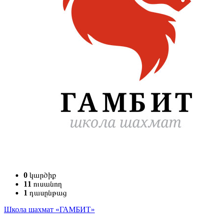
0
կարծիք
11
ուսանող
1
դասընթաց
Школа шахмат «ГАМБИТ»