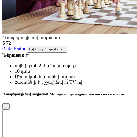
Դասընթացի նախադիտում
$ 72
Գնել հիմա
Ավելացնել զամբյուղ
Ներառում է՝
ավելի քան 2 ժամ տեսանյութ
10 դաս
Մշտական հասանելիություն
Հասանելի է բջջայինով ու TV-ով
Դասընթացի նախադիտում:
Методика преподавания шахмат в школе
×