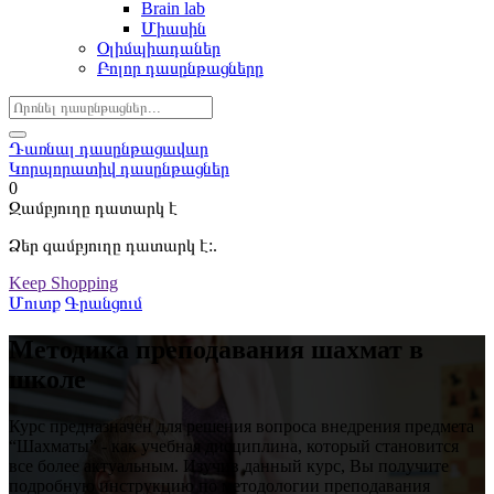
Brain lab
Միասին
Օլիմպիադաներ
Բոլոր դասընթացները
Դառնալ դասընթացավար
Կորպորատիվ դասընթացներ
0
Զամբյուղը դատարկ է
Ձեր զամբյուղը դատարկ է:.
Keep Shopping
Մուտք
Գրանցում
Методика преподавания шахмат в
школе
Курс предназначен для решения вопроса внедрения предмета
“Шахматы” - как учебная дисциплина, который становится
все более актуальным. Изучив данный курс, Вы получите
подробную инструкцию по методологии преподавания