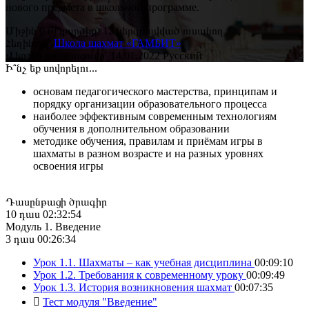
нового предмета в школьной программе.
Միջին
0
(0 կարծիք)
12 ներգրավված ուսանող
Հեղինակ՝
Школа шахмат «ГАМБИТ»
Վերջին թարմացումը՝ 14.01.2022
Русский
Ի՞նչ եք սովորելու...
основaм педагогического мастерства, принципам и
порядку организации образовательного процесса
наиболее эффективным современным технологиям
обучения в дополнительном образовании
методике обучения, правилам и приёмам игры в
шахматы в разном возрасте и на разных уровнях
освоения игры
Դասընթացի ծրագիր
10 դաս
02:32:54
Модуль 1. Введение
3 դաս
00:26:34
Урок 1.1. Шахматы – как учебная дисциплина
00:09:10
Урок 1.2. Требования к современному уроку
00:09:49
Урок 1.3. История возникновения шахмат
00:07:35
Тест модуля "Введение"