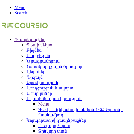
Menu
Search
Դասընթացներ
Դեպի մենյու
Բիզնես
Մարքեթինգ
Ծրագրավորում
Համակարգչային ծրագրեր
Լեզուներ
Դիզայն
Երաժշտություն
Առողջություն և սպորտ
Առարկաներ
Ակադեմիական կրթություն
Menu
Գ․Վ․ Պլեխանովի անվան ՌՏՀ Երևանի
մասնաճյուղ
Կորպորատիվ դասընթացներ
Ռեգարդ Գրուպ
Զինվորի տուն