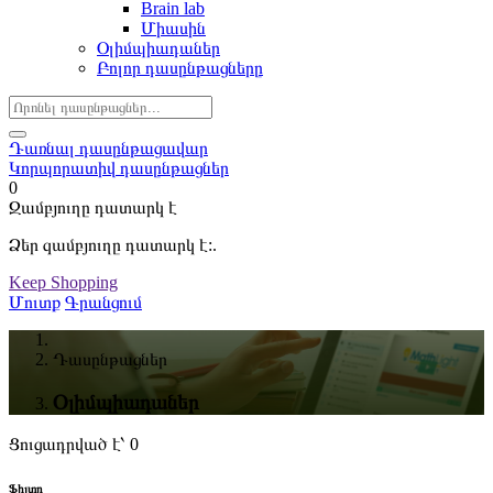
Brain lab
Միասին
Օլիմպիադաներ
Բոլոր դասընթացները
Դառնալ դասընթացավար
Կորպորատիվ դասընթացներ
0
Զամբյուղը դատարկ է
Ձեր զամբյուղը դատարկ է:.
Keep Shopping
Մուտք
Գրանցում
Դասընթացներ
Օլիմպիադաներ
Ցուցադրված է՝ 0
Ֆիլտր